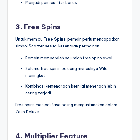
Menjadi pemicu fitur bonus
3. Free Spins
Untuk memicu
Free Spins
, pemain perlu mendapatkan
simbol Scatter sesuai ketentuan permainan.
Pemain memperoleh sejumlah free spins awal
Selama free spins, peluang munculnya Wild
meningkat
Kombinasi kemenangan bernilai menengah lebih
sering terjadi
Free spins menjadi fase paling menguntungkan dalam
Zeus Deluxe.
4. Multiplier Feature