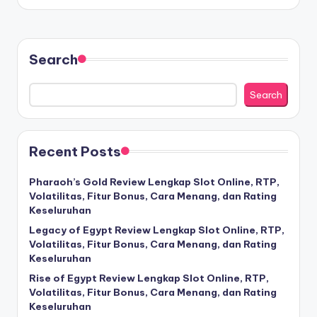
Search
Search
Recent Posts
Pharaoh’s Gold Review Lengkap Slot Online, RTP,
Volatilitas, Fitur Bonus, Cara Menang, dan Rating
Keseluruhan
Legacy of Egypt Review Lengkap Slot Online, RTP,
Volatilitas, Fitur Bonus, Cara Menang, dan Rating
Keseluruhan
Rise of Egypt Review Lengkap Slot Online, RTP,
Volatilitas, Fitur Bonus, Cara Menang, dan Rating
Keseluruhan