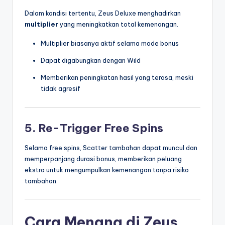
Dalam kondisi tertentu, Zeus Deluxe menghadirkan
multiplier
yang meningkatkan total kemenangan.
Multiplier biasanya aktif selama mode bonus
Dapat digabungkan dengan Wild
Memberikan peningkatan hasil yang terasa, meski
tidak agresif
5. Re-Trigger Free Spins
Selama free spins, Scatter tambahan dapat muncul dan
memperpanjang durasi bonus, memberikan peluang
ekstra untuk mengumpulkan kemenangan tanpa risiko
tambahan.
Cara Menang di Zeus