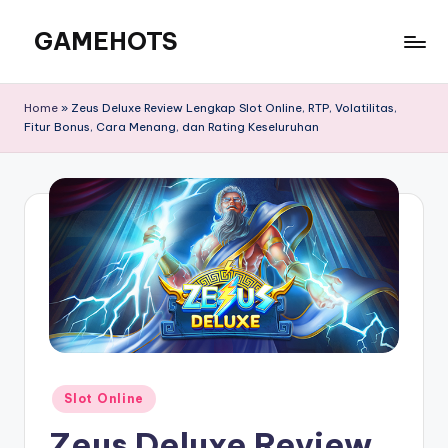
GAMEHOTS
Skip
to
Kumpulan
content
Daftar
Home
»
Zeus Deluxe Review Lengkap Slot Online, RTP, Volatilitas,
Situs
Fitur Bonus, Cara Menang, dan Rating Keseluruhan
Slot
Online
Bonus
New
Member
Terpercaua
2026
Posted
Slot Online
in
Zeus Deluxe Review