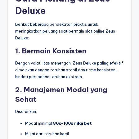
Deluxe
Berikut beberapa pendekatan praktis untuk
meningkatkan peluang saat bermain slot online Zeus
Deluxe:
1. Bermain Konsisten
Dengan volatilitas menengah, Zeus Deluxe paling efektif
dimainkan dengan taruhan stabil dan ritme konsisten—
hindari perubahan taruhan ekstrem.
2. Manajemen Modal yang
Sehat
Disarankan:
Modal minimal
80x–100x nilai bet
Mulai dari taruhan kecil