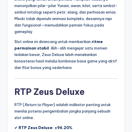
menonjolkan pilar-pilar Yunani, awan, kilat, serta simbol-
simbol mitologi seperti petir, elang, dan perhiasan emas.
Meski tidak dipenuhi animasi kompleks, desainnya rapi
dan fungsional—memudahkan pemain fokus pada
gameplay.
Slot online ini dirancang untuk memberikan
ritme
permainan stabil
. Alih-alih mengejar satu momen
ledakan besar, Zeus Deluxe lebih menekankan
konsistensi hasil melalui kombinasi base game yang aktif
dan fitur bonus yang sederhana.
RTP Zeus Deluxe
RTP (
Return to Player
) adalah indikator penting untuk
menilai potensi pengembalian jangka panjang sebuah
slot online.
✔
RTP Zeus Deluxe: ±96.20%