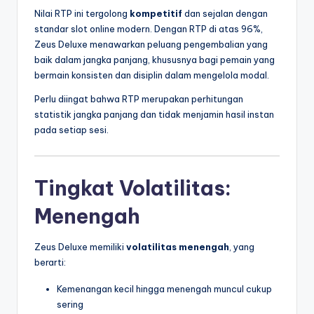
Nilai RTP ini tergolong
kompetitif
dan sejalan dengan
standar slot online modern. Dengan RTP di atas 96%,
Zeus Deluxe menawarkan peluang pengembalian yang
baik dalam jangka panjang, khususnya bagi pemain yang
bermain konsisten dan disiplin dalam mengelola modal.
Perlu diingat bahwa RTP merupakan perhitungan
statistik jangka panjang dan tidak menjamin hasil instan
pada setiap sesi.
Tingkat Volatilitas:
Menengah
Zeus Deluxe memiliki
volatilitas menengah
, yang
berarti:
Kemenangan kecil hingga menengah muncul cukup
sering