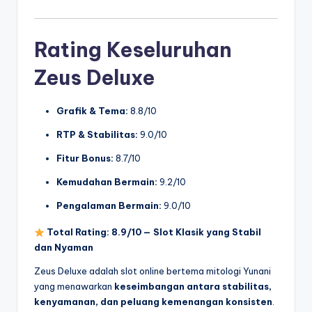
Rating Keseluruhan
Zeus Deluxe
Grafik & Tema:
8.8/10
RTP & Stabilitas:
9.0/10
Fitur Bonus:
8.7/10
Kemudahan Bermain:
9.2/10
Pengalaman Bermain:
9.0/10
Total Rating: 8.9/10 — Slot Klasik yang Stabil
dan Nyaman
Zeus Deluxe adalah slot online bertema mitologi Yunani
yang menawarkan
keseimbangan antara stabilitas,
kenyamanan, dan peluang kemenangan konsisten
.