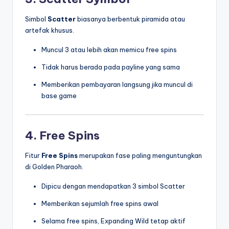
Simbol
Scatter
biasanya berbentuk piramida atau
artefak khusus.
Muncul 3 atau lebih akan memicu free spins
Tidak harus berada pada payline yang sama
Memberikan pembayaran langsung jika muncul di
base game
4. Free Spins
Fitur
Free Spins
merupakan fase paling menguntungkan
di Golden Pharaoh.
Dipicu dengan mendapatkan 3 simbol Scatter
Memberikan sejumlah free spins awal
Selama free spins, Expanding Wild tetap aktif