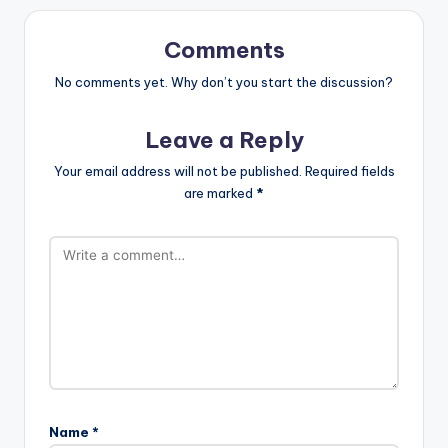
Comments
No comments yet. Why don’t you start the discussion?
Leave a Reply
Your email address will not be published.
Required fields
are marked
*
Name
*