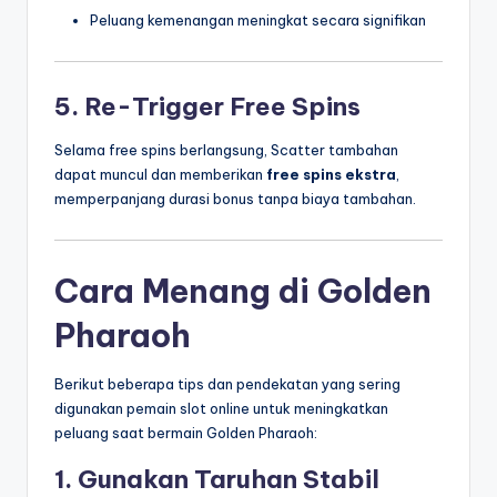
Peluang kemenangan meningkat secara signifikan
5. Re-Trigger Free Spins
Selama free spins berlangsung, Scatter tambahan
dapat muncul dan memberikan
free spins ekstra
,
memperpanjang durasi bonus tanpa biaya tambahan.
Cara Menang di Golden
Pharaoh
Berikut beberapa tips dan pendekatan yang sering
digunakan pemain slot online untuk meningkatkan
peluang saat bermain Golden Pharaoh:
1. Gunakan Taruhan Stabil