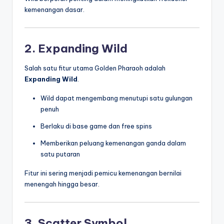
kemenangan dasar.
2. Expanding Wild
Salah satu fitur utama Golden Pharaoh adalah
Expanding Wild
.
Wild dapat mengembang menutupi satu gulungan
penuh
Berlaku di base game dan free spins
Memberikan peluang kemenangan ganda dalam
satu putaran
Fitur ini sering menjadi pemicu kemenangan bernilai
menengah hingga besar.
3. Scatter Symbol