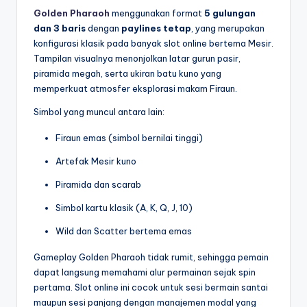
Golden Pharaoh
menggunakan format
5 gulungan
dan 3 baris
dengan
paylines tetap
, yang merupakan
konfigurasi klasik pada banyak slot online bertema Mesir.
Tampilan visualnya menonjolkan latar gurun pasir,
piramida megah, serta ukiran batu kuno yang
memperkuat atmosfer eksplorasi makam Firaun.
Simbol yang muncul antara lain:
Firaun emas (simbol bernilai tinggi)
Artefak Mesir kuno
Piramida dan scarab
Simbol kartu klasik (A, K, Q, J, 10)
Wild dan Scatter bertema emas
Gameplay Golden Pharaoh tidak rumit, sehingga pemain
dapat langsung memahami alur permainan sejak spin
pertama. Slot online ini cocok untuk sesi bermain santai
maupun sesi panjang dengan manajemen modal yang