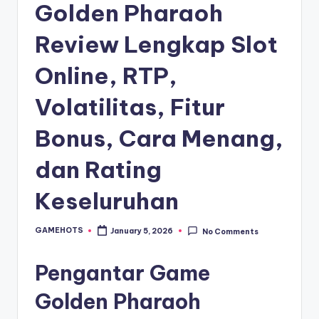
Golden Pharaoh
Review Lengkap Slot
Online, RTP,
Volatilitas, Fitur
Bonus, Cara Menang,
dan Rating
Keseluruhan
GAMEHOTS
January 5, 2026
No Comments
Posted
by
Pengantar Game
Golden Pharaoh