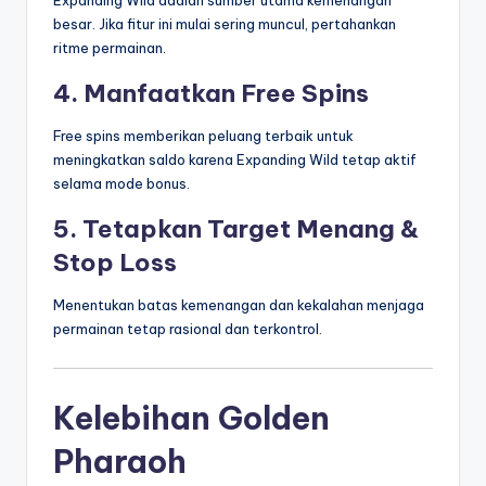
besar. Jika fitur ini mulai sering muncul, pertahankan
ritme permainan.
4. Manfaatkan Free Spins
Free spins memberikan peluang terbaik untuk
meningkatkan saldo karena Expanding Wild tetap aktif
selama mode bonus.
5. Tetapkan Target Menang &
Stop Loss
Menentukan batas kemenangan dan kekalahan menjaga
permainan tetap rasional dan terkontrol.
Kelebihan Golden
Pharaoh