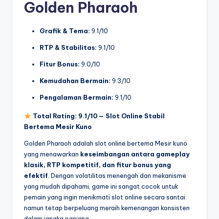
Golden Pharaoh
Grafik & Tema:
9.1/10
RTP & Stabilitas:
9.1/10
Fitur Bonus:
9.0/10
Kemudahan Bermain:
9.3/10
Pengalaman Bermain:
9.1/10
Total Rating: 9.1/10 — Slot Online Stabil
Bertema Mesir Kuno
Golden Pharaoh adalah slot online bertema Mesir kuno
yang menawarkan
keseimbangan antara gameplay
klasik, RTP kompetitif, dan fitur bonus yang
efektif
. Dengan volatilitas menengah dan mekanisme
yang mudah dipahami, game ini sangat cocok untuk
pemain yang ingin menikmati slot online secara santai
namun tetap berpeluang meraih kemenangan konsisten
dalam jangka panjang.