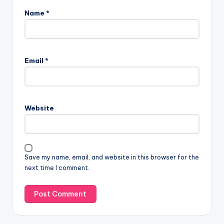
Name
*
Email
*
Website
Save my name, email, and website in this browser for the
next time I comment.