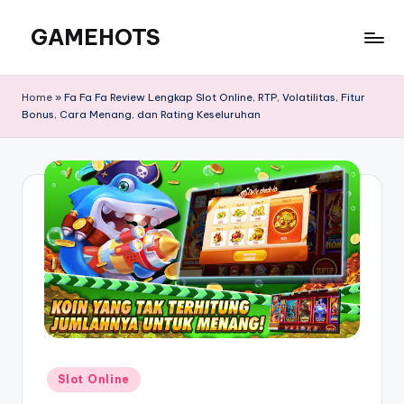
GAMEHOTS
Skip
to
Kumpulan
content
Daftar
Home
»
Fa Fa Fa Review Lengkap Slot Online, RTP, Volatilitas, Fitur
Situs
Bonus, Cara Menang, dan Rating Keseluruhan
Slot
Online
Bonus
New
Member
Terpercaua
2026
Posted
Slot Online
in