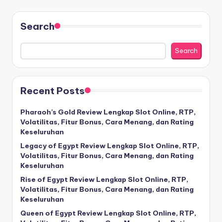
Search
Search
Recent Posts
Pharaoh’s Gold Review Lengkap Slot Online, RTP,
Volatilitas, Fitur Bonus, Cara Menang, dan Rating
Keseluruhan
Legacy of Egypt Review Lengkap Slot Online, RTP,
Volatilitas, Fitur Bonus, Cara Menang, dan Rating
Keseluruhan
Rise of Egypt Review Lengkap Slot Online, RTP,
Volatilitas, Fitur Bonus, Cara Menang, dan Rating
Keseluruhan
Queen of Egypt Review Lengkap Slot Online, RTP,