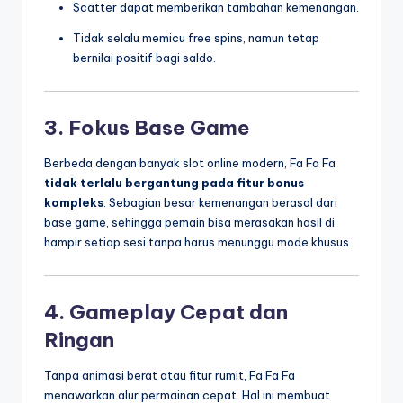
Scatter dapat memberikan tambahan kemenangan.
Tidak selalu memicu free spins, namun tetap
bernilai positif bagi saldo.
3. Fokus Base Game
Berbeda dengan banyak slot online modern, Fa Fa Fa
tidak terlalu bergantung pada fitur bonus
kompleks
. Sebagian besar kemenangan berasal dari
base game, sehingga pemain bisa merasakan hasil di
hampir setiap sesi tanpa harus menunggu mode khusus.
4. Gameplay Cepat dan
Ringan
Tanpa animasi berat atau fitur rumit, Fa Fa Fa
menawarkan alur permainan cepat. Hal ini membuat