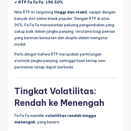
✔
RTP Fa Fa Fa: ±96.50%
Nilai RTP ini tergolong
tinggi dan stabil
, sejajar dengan
banyak slot online klasik populer. Dengan RTP di atas
96%, Fa Fa Fa menawarkan peluang pengembalian yang
cukup baik dalam jangka panjang, terutama bagi pemain
yang bermain konsisten dan disiplin dalam mengatur
modal.
Perlu diingat bahwa RTP merupakan perhitungan
statistik jangka panjang, sehingga hasil setiap sesi
permainan tetap dapat berbeda.
Tingkat Volatilitas:
Rendah ke Menengah
Fa Fa Fa memiliki
volatilitas rendah hingga
menengah
, yang berarti: