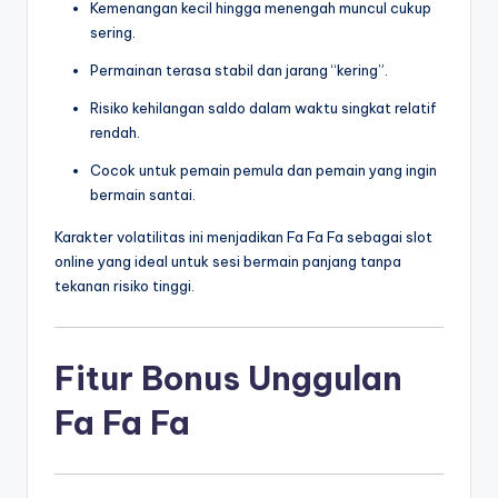
Kemenangan kecil hingga menengah muncul cukup
sering.
Permainan terasa stabil dan jarang “kering”.
Risiko kehilangan saldo dalam waktu singkat relatif
rendah.
Cocok untuk pemain pemula dan pemain yang ingin
bermain santai.
Karakter volatilitas ini menjadikan Fa Fa Fa sebagai slot
online yang ideal untuk sesi bermain panjang tanpa
tekanan risiko tinggi.
Fitur Bonus Unggulan
Fa Fa Fa