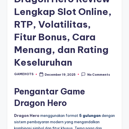
Lengkap Slot Online,
RTP, Volatilitas,
Fitur Bonus, Cara
Menang, dan Rating
Keseluruhan
GAMEHOTS
December 19, 2025
No Comments
Posted
by
Pengantar Game
Dragon Hero
Dragon Hero
menggunakan format
5 gulungan
dengan
sistem pembayaran modern yang mengandalkan
kombinasi simbol dan fitur khusus. Tema naga dan