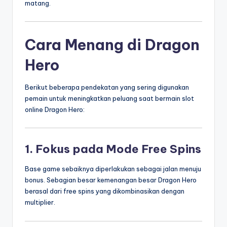
matang.
Cara Menang di Dragon
Hero
Berikut beberapa pendekatan yang sering digunakan
pemain untuk meningkatkan peluang saat bermain slot
online Dragon Hero:
1. Fokus pada Mode Free Spins
Base game sebaiknya diperlakukan sebagai jalan menuju
bonus. Sebagian besar kemenangan besar Dragon Hero
berasal dari free spins yang dikombinasikan dengan
multiplier.