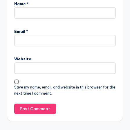
Name
*
Email
*
Website
Save my name, email, and website in this browser for the
next time I comment.