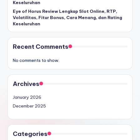
Keseluruhan
Eye of Horus Review Lengkap Slot Online, RTP,
Volatilitas, Fitur Bonus, Cara Menang, dan Rating
Keseluruhan
Recent Comments
No comments to show.
Archives
January 2026
December 2025
Categories