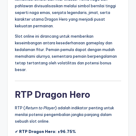
pahlawan divisualisasikan melalui simbol bernilai tinggi
seperti naga emas, senjata legendaris, jimat, serta
karakter utama Dragon Hero yang menjadi pusat
kekuatan permainan.
Slot online ini dirancang untuk memberikan
keseimbangan antara kesederhanaan gameplay dan
kedalaman fitur. Pemain pemula dapat dengan mudah
memahami alurnya, sementara pemain berpengalaman
tetap tertantang oleh volatilitas dan potensi bonus
besar.
RTP Dragon Hero
RTP (
Return to Player
) adalah indikator penting untuk
menilai potensi pengembalian jangka panjang dalam
sebuah slot online.
✔
RTP Dragon Hero: ±96.75%