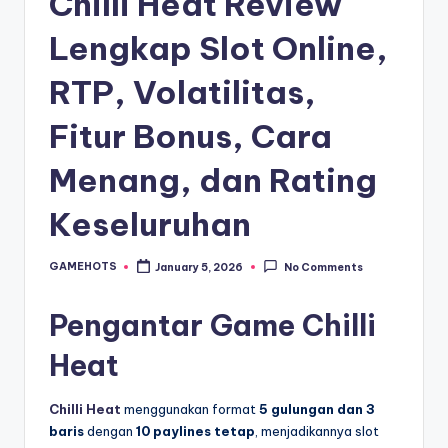
Chilli Heat Review
Lengkap Slot Online,
RTP, Volatilitas,
Fitur Bonus, Cara
Menang, dan Rating
Keseluruhan
GAMEHOTS
January 5, 2026
No Comments
Posted
by
Pengantar Game Chilli
Heat
Chilli Heat
menggunakan format
5 gulungan dan 3
baris
dengan
10 paylines tetap
, menjadikannya slot