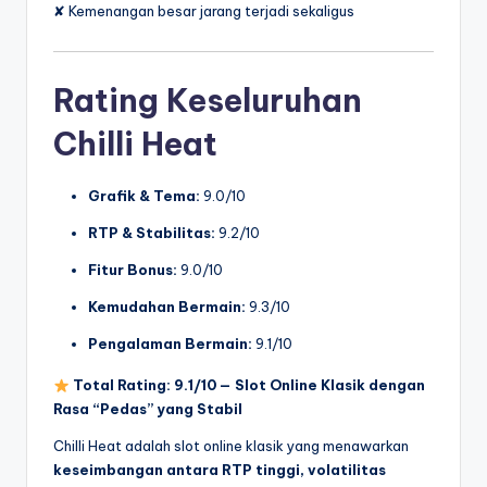
✘ Kemenangan besar jarang terjadi sekaligus
Rating Keseluruhan
Chilli Heat
Grafik & Tema:
9.0/10
RTP & Stabilitas:
9.2/10
Fitur Bonus:
9.0/10
Kemudahan Bermain:
9.3/10
Pengalaman Bermain:
9.1/10
Total Rating: 9.1/10 — Slot Online Klasik dengan
Rasa “Pedas” yang Stabil
Chilli Heat adalah slot online klasik yang menawarkan
keseimbangan antara RTP tinggi, volatilitas