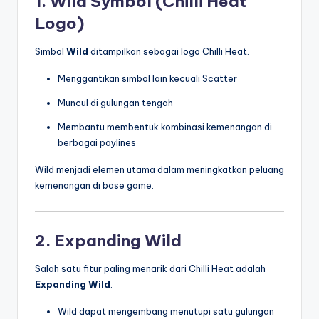
1. Wild Symbol (Chilli Heat
Logo)
Simbol
Wild
ditampilkan sebagai logo Chilli Heat.
Menggantikan simbol lain kecuali Scatter
Muncul di gulungan tengah
Membantu membentuk kombinasi kemenangan di
berbagai paylines
Wild menjadi elemen utama dalam meningkatkan peluang
kemenangan di base game.
2. Expanding Wild
Salah satu fitur paling menarik dari Chilli Heat adalah
Expanding Wild
.
Wild dapat mengembang menutupi satu gulungan