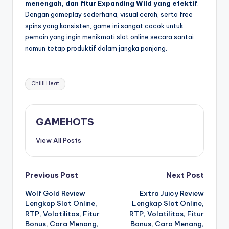
menengah, dan fitur Expanding Wild yang efektif
.
Dengan gameplay sederhana, visual cerah, serta free
spins yang konsisten, game ini sangat cocok untuk
pemain yang ingin menikmati slot online secara santai
namun tetap produktif dalam jangka panjang.
Tags:
Chilli Heat
GAMEHOTS
View All Posts
Post
Previous Post
Next Post
Wolf Gold Review
Extra Juicy Review
navigation
Lengkap Slot Online,
Lengkap Slot Online,
RTP, Volatilitas, Fitur
RTP, Volatilitas, Fitur
Bonus, Cara Menang,
Bonus, Cara Menang,