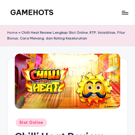
GAMEHOTS
Skip
to
Kumpulan
content
Daftar
Home
»
Chilli Heat Review Lengkap Slot Online, RTP, Volatilitas, Fitur
Situs
Bonus, Cara Menang, dan Rating Keseluruhan
Slot
Online
Bonus
New
Member
Terpercaua
2026
Posted
Slot Online
in