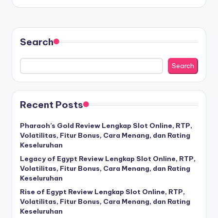
Search
Search
Recent Posts
Pharaoh’s Gold Review Lengkap Slot Online, RTP,
Volatilitas, Fitur Bonus, Cara Menang, dan Rating
Keseluruhan
Legacy of Egypt Review Lengkap Slot Online, RTP,
Volatilitas, Fitur Bonus, Cara Menang, dan Rating
Keseluruhan
Rise of Egypt Review Lengkap Slot Online, RTP,
Volatilitas, Fitur Bonus, Cara Menang, dan Rating
Keseluruhan