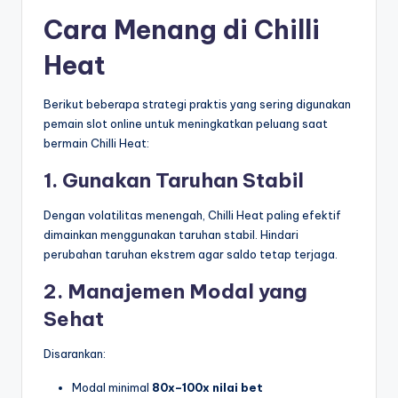
Cara Menang di Chilli
Heat
Berikut beberapa strategi praktis yang sering digunakan
pemain slot online untuk meningkatkan peluang saat
bermain Chilli Heat:
1. Gunakan Taruhan Stabil
Dengan volatilitas menengah, Chilli Heat paling efektif
dimainkan menggunakan taruhan stabil. Hindari
perubahan taruhan ekstrem agar saldo tetap terjaga.
2. Manajemen Modal yang
Sehat
Disarankan:
Modal minimal
80x–100x nilai bet