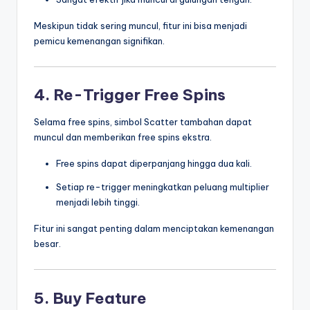
Meskipun tidak sering muncul, fitur ini bisa menjadi
pemicu kemenangan signifikan.
4. Re-Trigger Free Spins
Selama free spins, simbol Scatter tambahan dapat
muncul dan memberikan free spins ekstra.
Free spins dapat diperpanjang hingga dua kali.
Setiap re-trigger meningkatkan peluang multiplier
menjadi lebih tinggi.
Fitur ini sangat penting dalam menciptakan kemenangan
besar.
5. Buy Feature