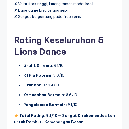
✘ Volatilitas tinggi, kurang ramah modal kecil
✘ Base game bisa terasa sepi
✘ Sangat bergantung pada free spins
Rating Keseluruhan 5
Lions Dance
Grafik & Tema:
9.1/10
RTP & Potensi:
9.0/10
Fitur Bonus:
9.4/10
Kemudahan Bermain:
8.6/10
Pengalaman Bermain:
9.1/10
Total Rating: 9.1/10 — Sangat Direkomendasikan
untuk Pemburu Kemenangan Besar