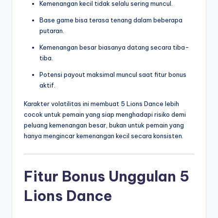
Kemenangan kecil tidak selalu sering muncul.
Base game bisa terasa tenang dalam beberapa
putaran.
Kemenangan besar biasanya datang secara tiba-
tiba.
Potensi payout maksimal muncul saat fitur bonus
aktif.
Karakter volatilitas ini membuat 5 Lions Dance lebih
cocok untuk pemain yang siap menghadapi risiko demi
peluang kemenangan besar, bukan untuk pemain yang
hanya mengincar kemenangan kecil secara konsisten.
Fitur Bonus Unggulan 5
Lions Dance