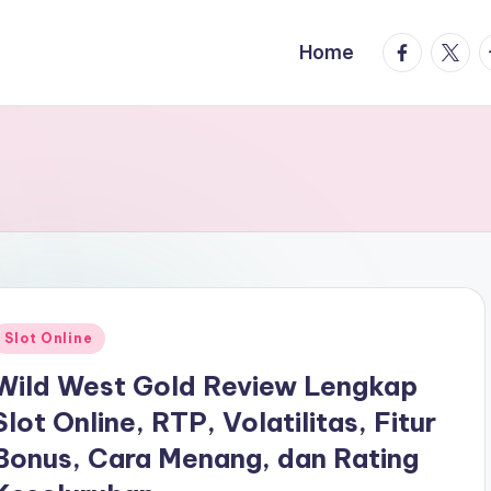
facebook.
twitte
t
Home
Posted
Slot Online
n
Wild West Gold Review Lengkap
Slot Online, RTP, Volatilitas, Fitur
Bonus, Cara Menang, dan Rating