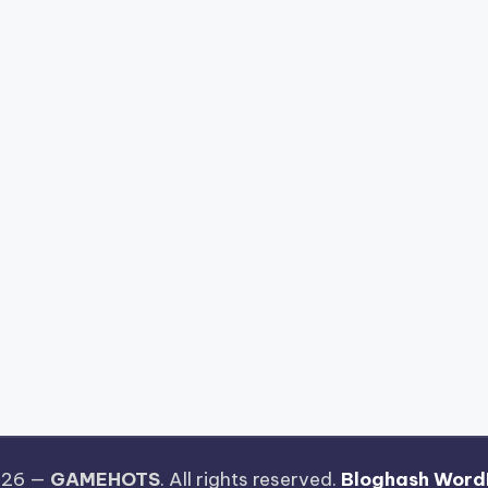
026 —
GAMEHOTS
. All rights reserved.
Bloghash Word