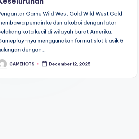
Keseluruhan
Pengantar Game Wild West Gold Wild West Gold
membawa pemain ke dunia koboi dengan latar
belakang kota kecil di wilayah barat Amerika.
Gameplay-nya menggunakan format slot klasik 5
gulungan dengan…
GAMEHOTS
December 12, 2025
osted
y