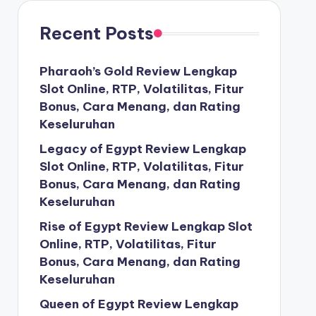
Recent Posts
Pharaoh’s Gold Review Lengkap
Slot Online, RTP, Volatilitas, Fitur
Bonus, Cara Menang, dan Rating
Keseluruhan
Legacy of Egypt Review Lengkap
Slot Online, RTP, Volatilitas, Fitur
Bonus, Cara Menang, dan Rating
Keseluruhan
Rise of Egypt Review Lengkap Slot
Online, RTP, Volatilitas, Fitur
Bonus, Cara Menang, dan Rating
Keseluruhan
Queen of Egypt Review Lengkap