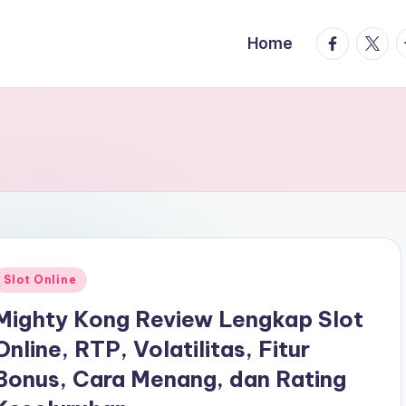
facebook.
twitte
t
Home
Posted
Slot Online
n
Mighty Kong Review Lengkap Slot
Online, RTP, Volatilitas, Fitur
Bonus, Cara Menang, dan Rating